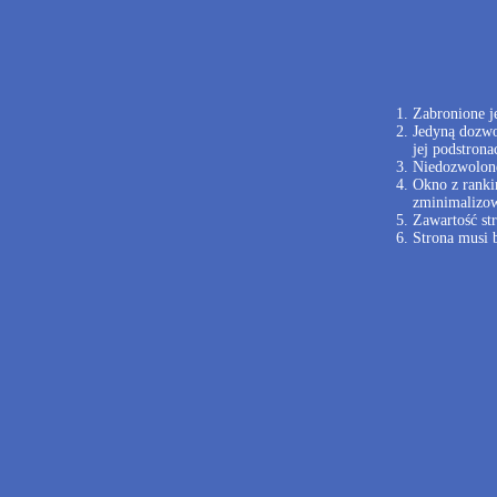
Zabronione je
Jedyną dozwo
jej podstrona
Niedozwolone
Okno z ranki
zminimalizow
Zawartość st
Strona musi b