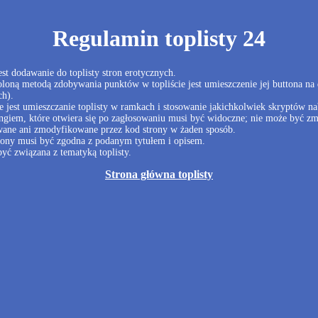
Regulamin toplisty 24
st dodawanie do toplisty stron erotycznych.
loną metodą zdobywania punktów w topliście jest umieszczenie jej buttona na 
ch).
 jest umieszczanie toplisty w ramkach i stosowanie jakichkolwiek skryptów na
ngiem, które otwiera się po zagłosowaniu musi być widoczne; nie może być zm
ane ani zmodyfikowane przez kod strony w żaden sposób.
rony musi być zgodna z podanym tytułem i opisem.
yć związana z tematyką toplisty.
Strona główna toplisty